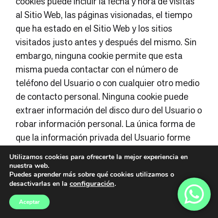
cookies puede incluir la fecha y hora de visitas
al Sitio Web, las páginas visionadas, el tiempo
que ha estado en el Sitio Web y los sitios
visitados justo antes y después del mismo. Sin
embargo, ninguna cookie permite que esta
misma pueda contactar con el número de
teléfono del Usuario o con cualquier otro medio
de contacto personal. Ninguna cookie puede
extraer información del disco duro del Usuario o
robar información personal. La única forma de
que la información privada del Usuario forme
parte del archivo Cookie es que el usuario dé
Utilizamos cookies para ofrecerte la mejor experiencia en
personalmente esta información al servidor.
nuestra web.
Puedes aprender más sobre qué cookies utilizamos o
configuración
.
desactivarlas en la
Las cookies que permiten identificar a una
persona se consideran datos personales. Por
Aceptar
tanto, a las mismas les será de aplicación la