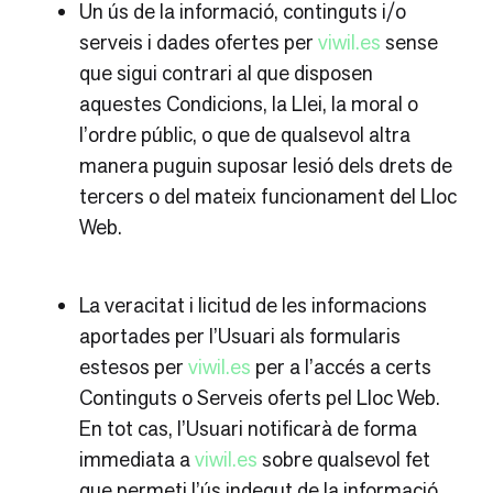
Un ús de la informació, continguts i/o
serveis i dades ofertes per
viwil.es
sense
que sigui contrari al que disposen
aquestes Condicions, la Llei, la moral o
l’ordre públic, o que de qualsevol altra
manera puguin suposar lesió dels drets de
tercers o del mateix funcionament del Lloc
Web.
La veracitat i licitud de les informacions
aportades per l’Usuari als formularis
estesos per
viwil.es
per a l’accés a certs
Continguts o Serveis oferts pel Lloc Web.
En tot cas, l’Usuari notificarà de forma
immediata a
viwil.es
sobre qualsevol fet
que permeti l’ús indegut de la informació