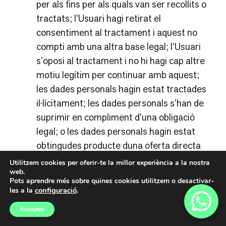
per als fins per als quals van ser recollits o
tractats; l’Usuari hagi retirat el
consentiment al tractament i aquest no
compti amb una altra base legal; l’Usuari
s’oposi al tractament i no hi hagi cap altre
motiu legítim per continuar amb aquest;
les dades personals hagin estat tractades
il·lícitament; les dades personals s’han de
suprimir en compliment d’una obligació
legal; o les dades personals hagin estat
obtingudes producte duna oferta directa
de serveis de la societat de la informació a
Utilitzem cookies per oferir-te la millor experiència a la nostra
web.
un menor de 14 anys. A més de suprimir
Pots aprendre més sobre quines cookies utilitzem o desactivar-
les dades, el Responsable del tractament,
configuració
.
les a la
tenint en compte la tecnologia disponible i
Acceptar
el cost de la seva aplicació, haurà